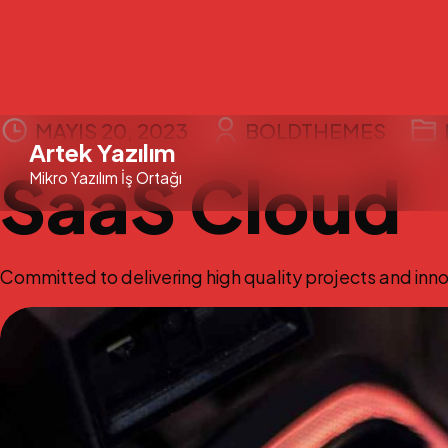
Skip
MAYIS 20, 2023
BOLDTHEMES
Artek Yazılım
to
SaaS Cloud
Mikro Yazılım İş Ortağı
content
Committed to delivering high quality projects and innov