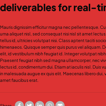
deliverables for real-
Mauris dignissim efficitur magna nec pellentesque. Cu
urna aliquet nisl, sed consequat nisi nisl sit amet lectu
tellus id, ultricies volutpat nisi. Class aptent taciti s
himenaeos. Quisque semper quis purus vel aliquam. Don
elit, id vestibulum nibh feugiat id. Integer volutpat n
Praesent feugiat nibh sed magna ullamcorper, nec viverr
lectus id, condimentum dui. Etiam at iaculis nisl. Duis vu
in malesuada augue ex quis elit. Maecenas libero dui, v
amet faucibus erat.
Share