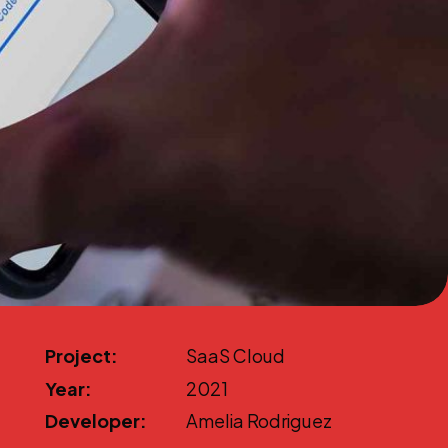
Project:
SaaS Cloud
Year:
2021
Developer:
Amelia Rodriguez