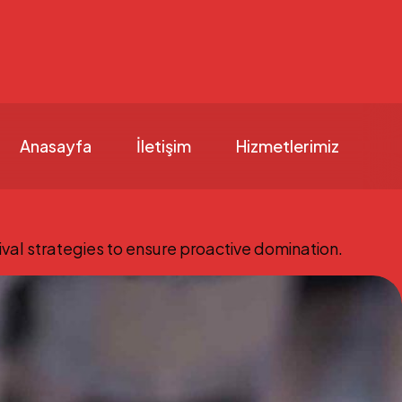
Anasayfa
İletişim
Hizmetlerimiz
ival strategies to ensure proactive domination.