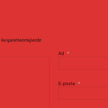
*
ile işaretlenmişlerdir
Ad
*
E-posta
*