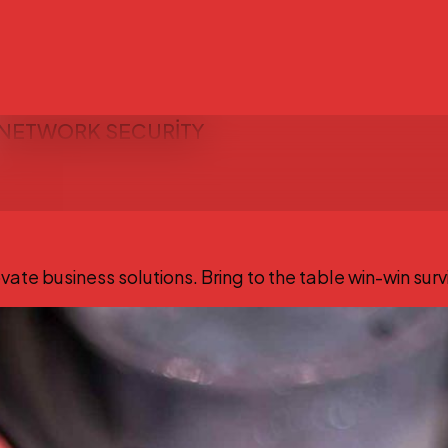
NETWORK SECURITY
ate business solutions. Bring to the table win-win surv