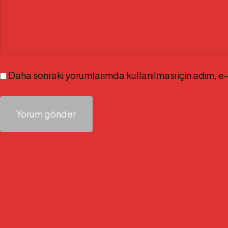
Daha sonraki yorumlarımda kullanılması için adım, e-
Yazı
gezinmesi