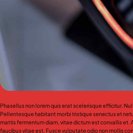
Phasellus non lorem quis erat scelerisque efficitur. N
Pellentesque habitant morbi tristique senectus et ne
mattis fermentum diam, vitae dictum est convallis et
faucibus vitae est. Fusce vulputate odio non mollis com