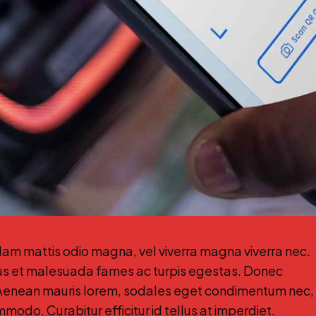
ullam mattis odio magna, vel viverra magna viverra nec.
tus et malesuada fames ac turpis egestas. Donec
. Aenean mauris lorem, sodales eget condimentum nec,
modo. Curabitur efficitur id tellus at imperdiet.