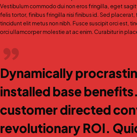
Vestibulum commodo dui non eros fringilla, eget sagit
felis tortor, finibus fringilla nisi finibus id. Sed placera
tincidunt elit metus non nibh. Fusce suscipit orci est, ti
orci ullamcorper molestie at ac enim. Curabitur in plac
Dynamically procrastin
installed base benefits
customer directed co
revolutionary ROI. Qui