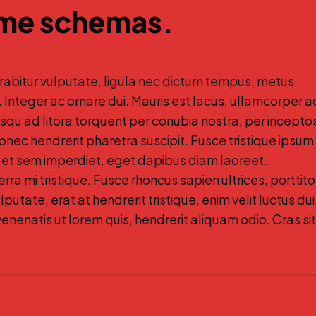
time schemas.
rabitur vulputate, ligula nec dictum tempus, metus
s. Integer ac ornare dui. Mauris est lacus, ullamcorper a
ociosqu ad litora torquent per conubia nostra, per incepto
ec hendrerit pharetra suscipit. Fusce tristique ipsum
ibh et sem imperdiet, eget dapibus diam laoreet.
a mi tristique. Fusce rhoncus sapien ultrices, porttito
lputate, erat at hendrerit tristique, enim velit luctus dui
enenatis ut lorem quis, hendrerit aliquam odio. Cras sit