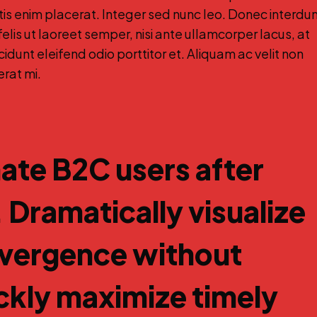
tis enim placerat. Integer sed nunc leo. Donec interdu
t, felis ut laoreet semper, nisi ante ullamcorper lacus, at
ncidunt eleifend odio porttitor et. Aliquam ac velit non
erat mi.
ate B2C users after
. Dramatically visualize
nvergence without
ckly maximize timely