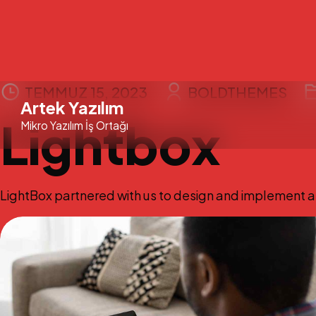
Skip
TEMMUZ 15, 2023
BOLDTHEMES
Artek Yazılım
to
Lightbox
Mikro Yazılım İş Ortağı
content
LightBox partnered with us to design and implement a 