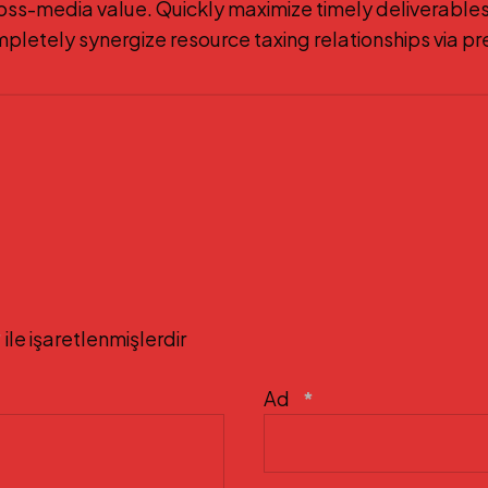
ross-media value. Quickly maximize timely deliverables
mpletely synergize resource taxing relationships via p
*
ile işaretlenmişlerdir
Ad
*